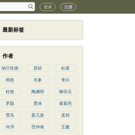
登录
注册
最新标签
作者
纳兰性德
苏轼
杜甫
韩愈
岑参
李白
杜牧
陶渊明
柳宗元
罗隐
贯休
诸葛亮
贾岛
晏几道
孟郊
许浑
范仲淹
王建