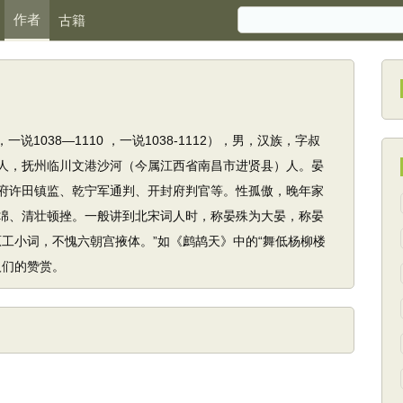
作者
古籍
6，一说1038—1110 ，一说1038-1112），男，汉族，字叔
人，抚州临川文港沙河（今属江西省南昌市进贤县）人。晏
府许田镇监、乾宁军通判、开封府判官等。性孤傲，晚年家
绵、清壮顿挫。一般讲到北宋词人时，称晏殊为大晏，称晏
工小词，不愧六朝宫掖体。”如《鹧鸪天》中的“舞低杨柳楼
人们的赞赏。