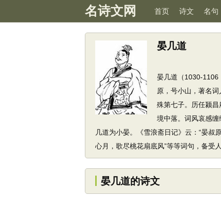
名诗文网
首页
诗文
名句
晏几道
晏几道（1030-110
原，号小山，著名词
殊第七子。历任颍昌
境中落。词风哀感缠
几道为小晏。《雪浪斋日记》云：“晏叔原
心月，歌尽桃花扇底风”等等词句，备受
晏几道的诗文