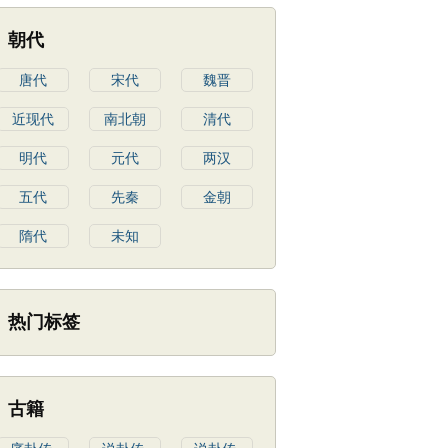
朝代
唐代
宋代
魏晋
近现代
南北朝
清代
明代
元代
两汉
五代
先秦
金朝
隋代
未知
热门标签
古籍