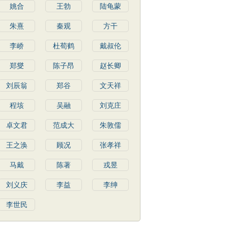
姚合
王勃
陆龟蒙
朱熹
秦观
方干
李峤
杜荀鹤
戴叔伦
郑燮
陈子昂
赵长卿
刘辰翁
郑谷
文天祥
程垓
吴融
刘克庄
卓文君
范成大
朱敦儒
王之涣
顾况
张孝祥
马戴
陈著
戎昱
刘义庆
李益
李绅
李世民